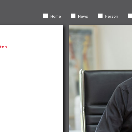
Home
News
Person
 4
f NW