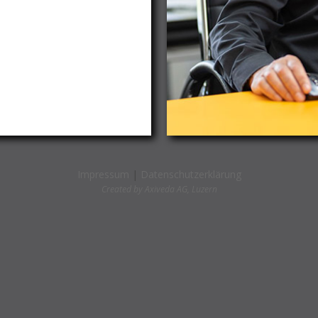
Impressum
|
Datenschutzerklärung
Created by
Axiveda AG, Luzern